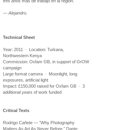
tres años más de trabajo en la región.
—
Alejandro.
Technical Sheet
Year: 2011 · Location: Turkana,
Northwestern Kenya
Commission: Oxfam GB, in support of GrOW
campaign
Large format camera · Moonlight, long
exposures, artificial light
Impact: £150,000 raised for Oxfam GB · 3
additional years of work funded
Critical Texts
Rodrigo Cañete — "Why Photography
Matters As Art As Never Before," Dante